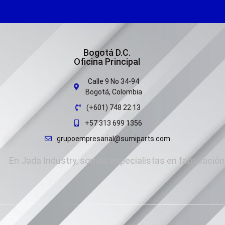
Bogotá D.C.
Oficina Principal
Calle 9 No 34-94
Bogotá, Colombia
(+601) 748 22 13
+57 313 699 1356
grupoempresarial@sumiparts.com
En Jada Industry, somos especialistas en fabricación 