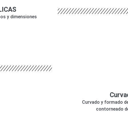
LICAS
los y dimensiones
Curvad
Curvado y formado de t
contorneado de