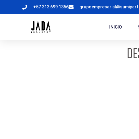
+57 313 699 1356
grupoempresarial@sumipar
INICIO
DE