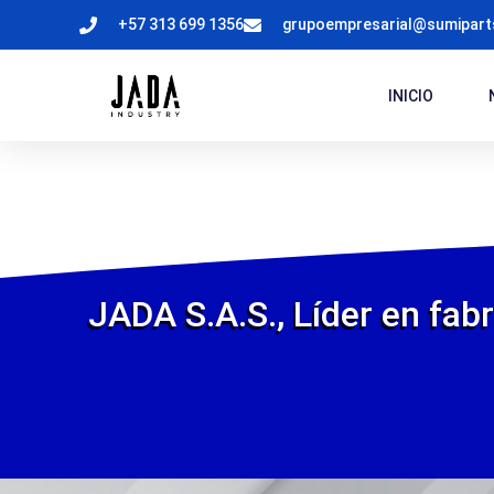
+57 313 699 1356
grupoempresarial@sumipar
INICIO
JADA S.A.S., Líder en fabr