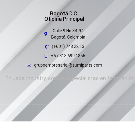
Bogotá D.C.
Oficina Principal
Calle 9 No 34-94
Bogotá, Colombia
(+601) 748 22 13
+57 313 699 1356
grupoempresarial@sumiparts.com
En Jada Industry, somos especialistas en fabricación 