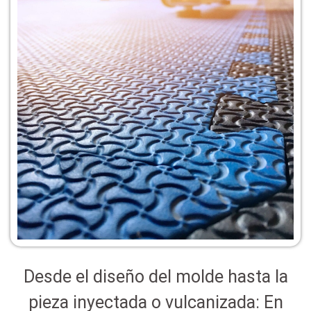
Ver Productos
Pisos de Caucho y
Desde el diseño del molde hasta la
Vulcanizados
pieza inyectada o vulcanizada: En