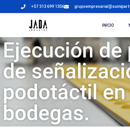
+57 313 699 1356
grupoempresarial@sumipar
INICIO
Ejecución de
de señalizaci
podotáctil en
bodegas.