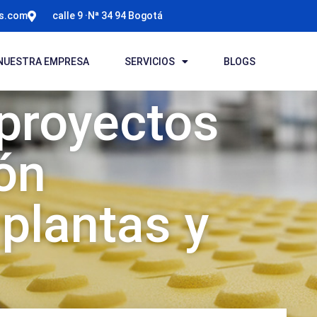
ts.com
calle 9 ·Nª 34 94 Bogotá
NUESTRA EMPRESA
SERVICIOS
BLOGS
 proyectos
ón
 plantas y