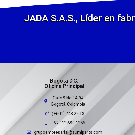
JADA S.A.S., Líder en fabr
Bogotá D.C.
Oficina Principal
Calle 9 No 34-94
Bogotá, Colombia
(+601) 748 22 13
+57 313 699 1356
grupoempresarial@sumiparts.com