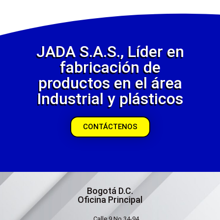
JADA S.A.S., Líder en
fabricación de
productos en el área
Industrial y plásticos
CONTÁCTENOS
Bogotá D.C.
Oficina Principal
Calle 9 No 34-94